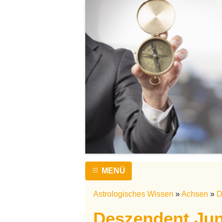
MENÜ
Astrologisches Wissen
»
Achsen
»
D
Deszendent Jun