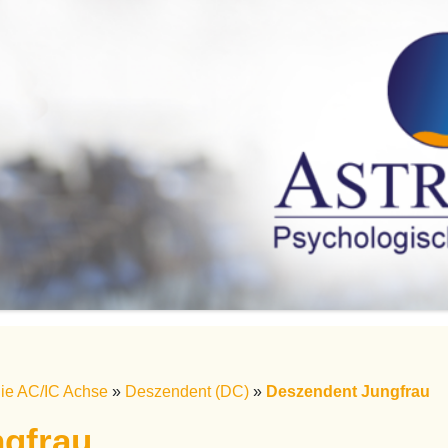
ie AC/IC Achse
»
Deszendent (DC)
»
Deszendent Jungfrau
gfrau