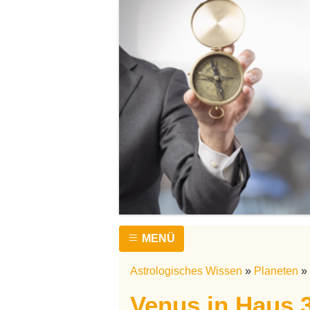
MENÜ
Astrologisches Wissen
»
Planeten
»
Venus in Haus 