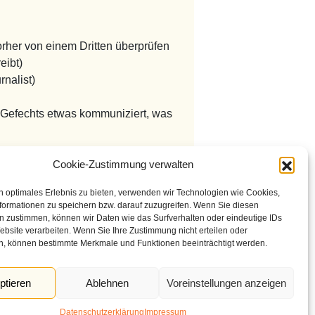
orher von einem Dritten überprüfen
eibt)
nalist)
s Gefechts etwas kommuniziert, was
 viele Themen nur kurz behandelt
Cookie-Zustimmung verwalten
n optimales Erlebnis zu bieten, verwenden wir Technologien wie Cookies,
rt
formationen zu speichern bzw. darauf zuzugreifen. Wenn Sie diesen
n zustimmen, können wir Daten wie das Surfverhalten oder eindeutige IDs
ebsite verarbeiten. Wenn Sie Ihre Zustimmung nicht erteilen oder
n, können bestimmte Merkmale und Funktionen beeinträchtigt werden.
ptieren
Ablehnen
Voreinstellungen anzeigen
enschutzerklärung
Impressum
Datenschutzerklärung
Impressum