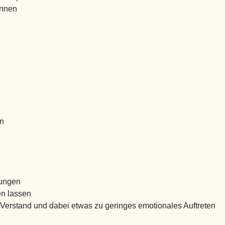
innen
ln
rungen
n lassen
 Verstand und dabei etwas zu geringes emotionales Auftreten