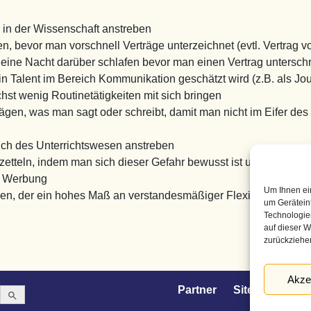
 in der Wissenschaft anstreben
n, bevor man vorschnell Verträge unterzeichnet (evtl. Vertrag v
eine Nacht darüber schlafen bevor man einen Vertrag unterschr
n Talent im Bereich Kommunikation geschätzt wird (z.B. als Jour
hst wenig Routinetätigkeiten mit sich bringen
ägen, was man sagt oder schreibt, damit man nicht im Eifer de
reich des Unterrichtswesen anstreben
zetteln, indem man sich dieser Gefahr bewusst ist und nicht zu
ch Werbung
Um Ihnen ei
en, der ein hohes Maß an verstandesmäßiger Flexibilität erforde
um Gerätein
Technologie
auf dieser W
zurückziehe
Akze
Search Button
Partner
Sitemap
Dat