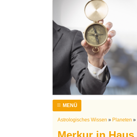
MENÜ
Astrologisches Wissen
»
Planeten
»
Merkur in Haus