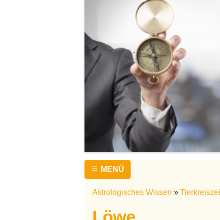
MENÜ
Astrologisches Wissen
»
Tierkreisze
Löwe