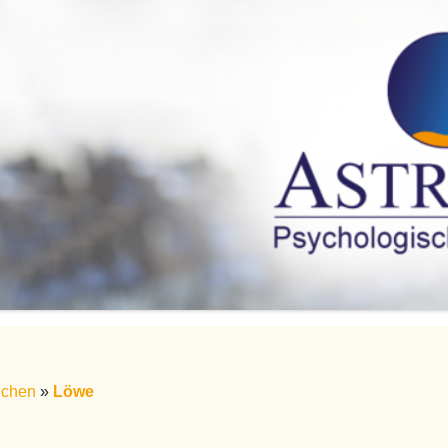
ichen
»
Löwe