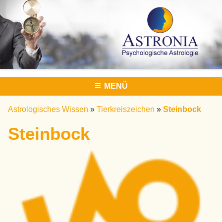
MENÜ
Astrologisches Wissen
»
Tierkreiszeichen
»
Steinbock
Steinbock