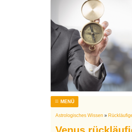
MENÜ
Astrologisches Wissen
»
Rückläufig
Venus rückläufi