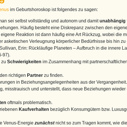
enus
im Geburtshoroskop ist folgendes zu sagen:
man sei selbst vollständig und autonom und damit
unabhängig
ziehungen. Häufig besteht eine Diskrepanz zwischen den eige
eigene Reaktion ist dann häufig eine Art Rückzug, wobei die m
 asketischen Verleugnung körperlicher Bedürfnisse bis hin zu 
ullivan, Erin: Rückläufige Planeten – Aufbruch in die innere La
6-97).
s zu
Schwierigkeiten
im Zusammenhang mit partnerschaftlichen
den richtigen
Partner
zu finden.
hrungen in Beziehungsangelegenheiten aus der Vergangenheit. 
htig, misstrauisch und unterstellt, dass neue Beziehungen wiede
ten
oftmals problematisch.
triebenen
Kaufverhalten
bezüglich Konsumgütern bzw. Luxusgü
che Venus-Energie
zunächst
nicht so zum Tragen kommt, wie dies