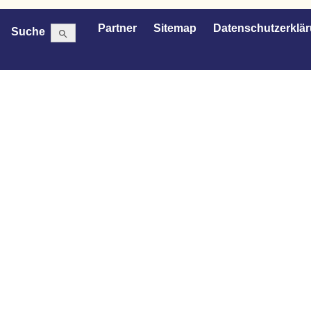
Search Button
Search
Partner
Sitemap
Datenschutzerklä
Suche
for: